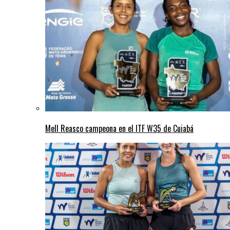
Mell Reasco campeona en el ITF W35 de Cuiabá