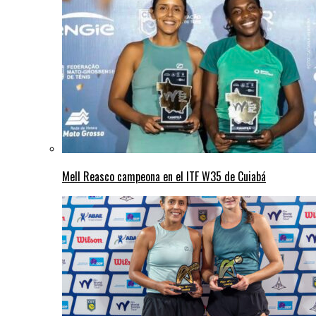
Mell Reasco campeona en el ITF W35 de Cuiabá