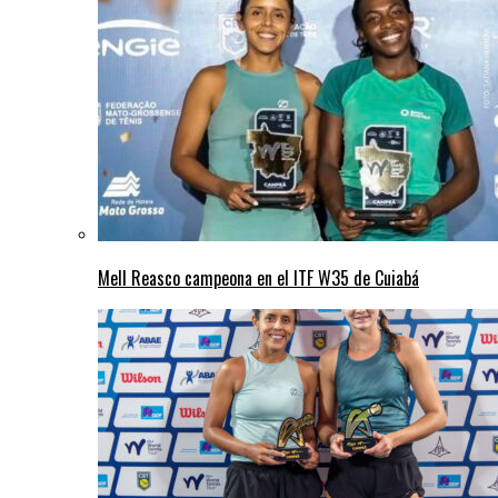
Mell Reasco campeona en el ITF W35 de Cuiabá