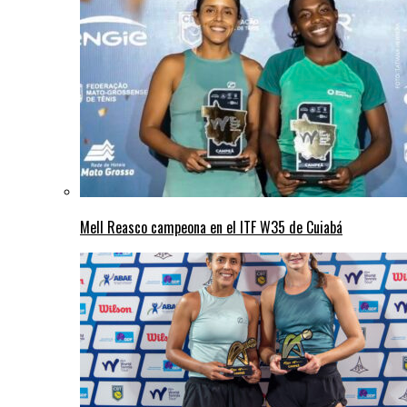
Mell Reasco campeona en el ITF W35 de Cuiabá