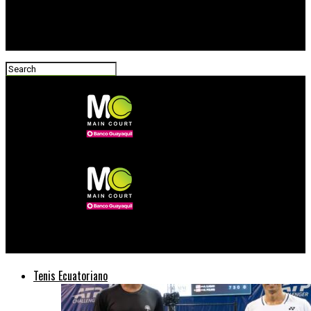
Main Court Tenis
Tenis Ecuatoriano