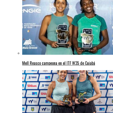
Mell Reasco campeona en el ITF W35 de Cuiabá